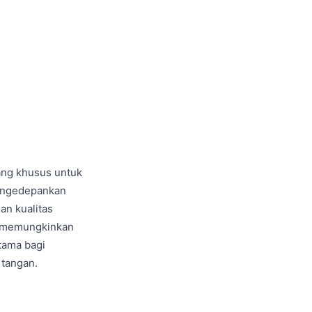
ang khusus untuk
mengedepankan
an kualitas
ng memungkinkan
tama bagi
 tangan.