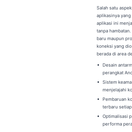
Salah satu aspe
aplikasinya yang
aplikasi ini men
tanpa hambatan. 
baru maupun prof
koneksi yang di
berada di area d
Desain antarm
perangkat And
Sistem keaman
menjelajahi k
Pembaruan kon
terbaru setiap
Optimalisasi 
performa pera