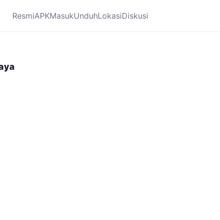
Resmi
APK
Masuk
Unduh
Lokasi
Diskusi
caya