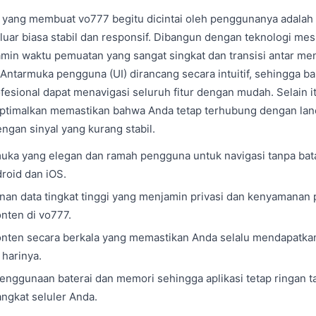
k yang membuat vo777 begitu dicintai oleh penggunanya adalah
 luar biasa stabil dan responsif. Dibangun dengan teknologi mes
jamin waktu pemuatan yang sangat singkat dan transisi antar m
Antarmuka pengguna (UI) dirancang secara intuitif, sehingga b
esional dapat menavigasi seluruh fitur dengan mudah. Selain it
optimalkan memastikan bahwa Anda tetap terhubung dengan la
engan sinyal yang kurang stabil.
uka yang elegan dan ramah pengguna untuk navigasi tanpa bat
roid dan iOS.
an data tingkat tinggi yang menjamin privasi dan kenyamanan
onten di vo777.
ten secara berkala yang memastikan Anda selalu mendapatkan
 harinya.
penggunaan baterai dan memori sehingga aplikasi tetap ringan
ngkat seluler Anda.