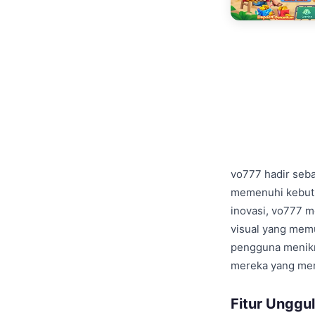
vo777 hadir seba
memenuhi kebutu
inovasi, vo777 m
visual yang memu
pengguna menikm
mereka yang meng
Fitur Unggu