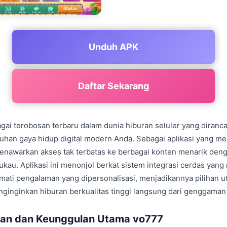
Unduh APK
Daftar Sekarang
gai terobosan terbaru dalam dunia hiburan seluler yang diranc
han gaya hidup digital modern Anda. Sebagai aplikasi yang 
enawarkan akses tak terbatas ke berbagai konten menarik deng
kau. Aplikasi ini menonjol berkat sistem integrasi cerdas ya
ati pengalaman yang dipersonalisasi, menjadikannya pilihan u
inginkan hiburan berkualitas tinggi langsung dari genggaman
lan dan Keunggulan Utama vo777