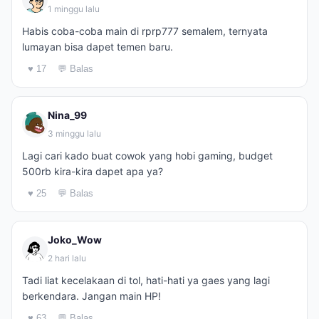
1 minggu lalu
Habis coba-coba main di rprp777 semalem, ternyata
lumayan bisa dapet temen baru.
♥ 17
💬 Balas
Nina_99
3 minggu lalu
Lagi cari kado buat cowok yang hobi gaming, budget
500rb kira-kira dapet apa ya?
♥ 25
💬 Balas
Joko_Wow
2 hari lalu
Tadi liat kecelakaan di tol, hati-hati ya gaes yang lagi
berkendara. Jangan main HP!
♥ 63
💬 Balas