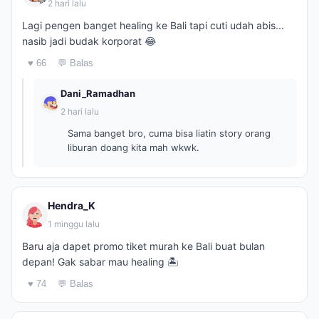
2 hari lalu
Lagi pengen banget healing ke Bali tapi cuti udah abis...
nasib jadi budak korporat 😂
♥ 66
💬 Balas
Dani_Ramadhan
2 hari lalu
Sama banget bro, cuma bisa liatin story orang
liburan doang kita mah wkwk.
Hendra_K
1 minggu lalu
Baru aja dapet promo tiket murah ke Bali buat bulan
depan! Gak sabar mau healing 🏝️
♥ 74
💬 Balas