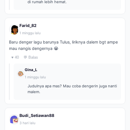
di rumah lebih hemat.
Farid_82
1 minggu lalu
Baru denger lagu barunya Tulus, liriknya dalem bgt ampe
mau nangis dengernya 😭
♥ 40
💬 Balas
Gina_L
1 minggu lalu
Judulnya apa mas? Mau coba dengerin juga nanti
malem.
Budi_Setiawan88
3 hari lalu