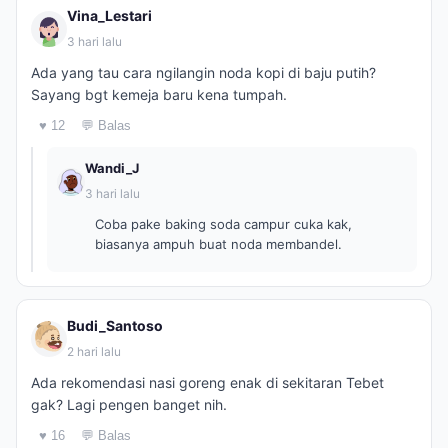
Vina_Lestari
3 hari lalu
Ada yang tau cara ngilangin noda kopi di baju putih?
Sayang bgt kemeja baru kena tumpah.
♥ 12
💬 Balas
Wandi_J
3 hari lalu
Coba pake baking soda campur cuka kak,
biasanya ampuh buat noda membandel.
Budi_Santoso
2 hari lalu
Ada rekomendasi nasi goreng enak di sekitaran Tebet
gak? Lagi pengen banget nih.
♥ 16
💬 Balas