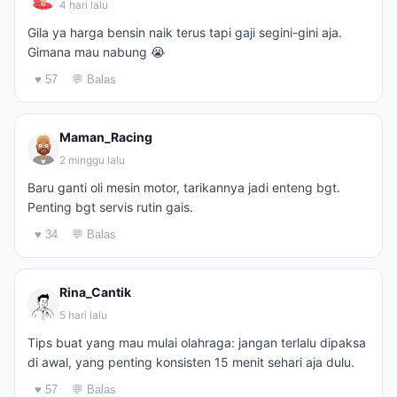
4 hari lalu
Gila ya harga bensin naik terus tapi gaji segini-gini aja.
Gimana mau nabung 😭
♥ 57
💬 Balas
Maman_Racing
2 minggu lalu
Baru ganti oli mesin motor, tarikannya jadi enteng bgt.
Penting bgt servis rutin gais.
♥ 34
💬 Balas
Rina_Cantik
5 hari lalu
Tips buat yang mau mulai olahraga: jangan terlalu dipaksa
di awal, yang penting konsisten 15 menit sehari aja dulu.
♥ 57
💬 Balas