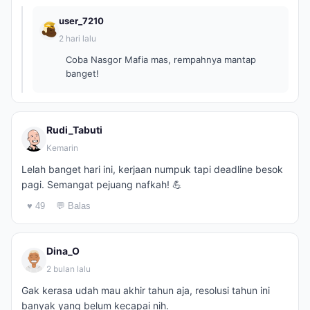
user_7210
2 hari lalu
Coba Nasgor Mafia mas, rempahnya mantap
banget!
Rudi_Tabuti
Kemarin
Lelah banget hari ini, kerjaan numpuk tapi deadline besok
pagi. Semangat pejuang nafkah! 💪
♥ 49
💬 Balas
Dina_O
2 bulan lalu
Gak kerasa udah mau akhir tahun aja, resolusi tahun ini
banyak yang belum kecapai nih.