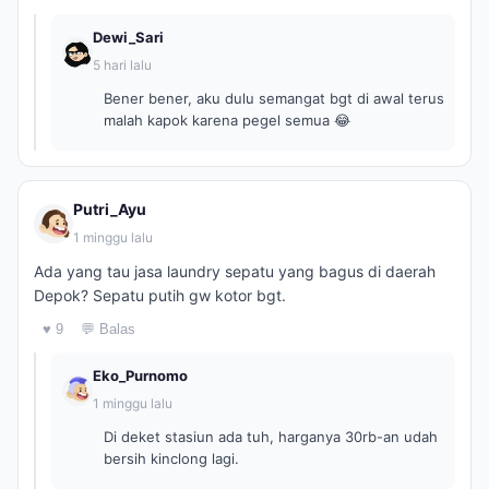
Dewi_Sari
5 hari lalu
Bener bener, aku dulu semangat bgt di awal terus
malah kapok karena pegel semua 😂
Putri_Ayu
1 minggu lalu
Ada yang tau jasa laundry sepatu yang bagus di daerah
Depok? Sepatu putih gw kotor bgt.
♥ 9
💬 Balas
Eko_Purnomo
1 minggu lalu
Di deket stasiun ada tuh, harganya 30rb-an udah
bersih kinclong lagi.