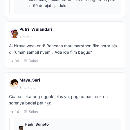
air 90 derajat aja dulu.
Putri_Wulandari
4 hari lalu
Akhirnya weekend! Rencana mau marathon film horor aja
di rumah sambil nyemil. Ada ide film bagus?
♥ 34
💬 Balas
Maya_Sari
3 hari lalu
Cuaca sekarang nggak jelas ya, pagi panas terik eh
sorenya badai petir ⛈️
♥ 14
💬 Balas
Hadi_Sunoto