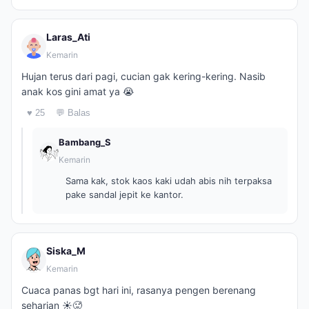
Laras_Ati
Kemarin
Hujan terus dari pagi, cucian gak kering-kering. Nasib
anak kos gini amat ya 😭
♥ 25
💬 Balas
Bambang_S
Kemarin
Sama kak, stok kaos kaki udah abis nih terpaksa
pake sandal jepit ke kantor.
Siska_M
Kemarin
Cuaca panas bgt hari ini, rasanya pengen berenang
seharian ☀️🥵