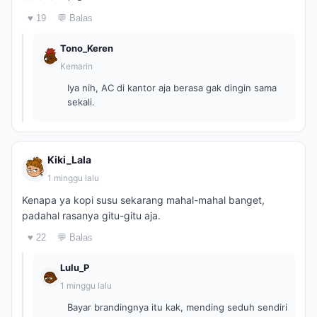
♥ 19
💬 Balas
Tono_Keren
Kemarin
Iya nih, AC di kantor aja berasa gak dingin sama
sekali.
Kiki_Lala
1 minggu lalu
Kenapa ya kopi susu sekarang mahal-mahal banget,
padahal rasanya gitu-gitu aja.
♥ 22
💬 Balas
Lulu_P
1 minggu lalu
Bayar brandingnya itu kak, mending seduh sendiri