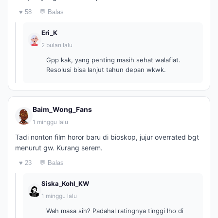
♥ 58
💬 Balas
Eri_K
2 bulan lalu
Gpp kak, yang penting masih sehat walafiat.
Resolusi bisa lanjut tahun depan wkwk.
Baim_Wong_Fans
1 minggu lalu
Tadi nonton film horor baru di bioskop, jujur overrated bgt
menurut gw. Kurang serem.
♥ 23
💬 Balas
Siska_Kohl_KW
1 minggu lalu
Wah masa sih? Padahal ratingnya tinggi lho di